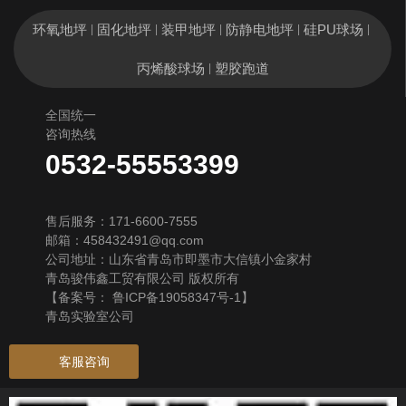
环氧地坪
固化地坪
装甲地坪
防静电地坪
硅PU球场
|
|
|
|
|
丙烯酸球场
塑胶跑道
|
全国统一
咨询热线
0532-55553399
售后服务：171-6600-7555
邮箱：458432491@qq.com
公司地址：山东省青岛市即墨市大信镇小金家村
青岛骏伟鑫工贸有限公司 版权所有
【备案号：
鲁ICP备19058347号-1
】
青岛实验室公司
客服咨询