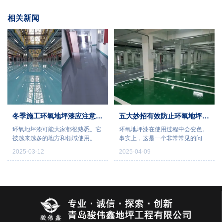
相关新闻
冬季施工环氧地坪漆应注意哪
五大妙招有效防止环氧地坪漆
环氧地坪漆可能大家都很熟悉。它
环氧地坪漆在使用过程中会变色。
些问题？
变色
被越来越多的地方和领域使用。地
事实上，这是一个非常常见的问
下车库和工厂很常见。冬天可能有
题，但它会影响环氧地坪的外观。
2025-03-12
2025-04-09
很多事情需要注意。有什么问题？
因此，当出现这样的问题时，必须
让我们通过以下内容来理解。
及时处理环氧地坪。