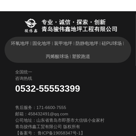
环氧地坪
固化地坪
装甲地坪
防静电地坪
硅PU球场
|
|
|
|
|
丙烯酸球场
塑胶跑道
|
全国统一
咨询热线
0532-55553399
售后服务：171-6600-7555
邮箱：458432491@qq.com
公司地址：山东省青岛市即墨市大信镇小金家村
青岛骏伟鑫工贸有限公司 版权所有
【备案号：
鲁ICP备19058347号-1
】